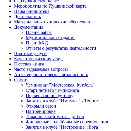
О "Пушкинской карте"
Мероприятия по Пушкинской карте
Наша библиотека
Деятельность
Материально-технические обеспечение
Документация
Планы работ
Муниципальное задание
План ФХД
Отчеты о результатах деятельности
Платные услуги
Качество оказания услуг
Гостевая книга
Часто задаваемые вопросы
Антитеррористическая безопасность
Спорт
Чемпионат "Мастерская Футбола"
Старт летнего чемпионата
Первенство по футболу
Занятия в клубе "Импульс" - Теннис
Открыли сезон
На тренировке
Товарищеский матч - футбол
Финальные волейбольные соревнования
Занятия в клубе "Настроение": йога