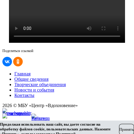
Поделиться ссылкой
Главная
Общие сведения
Творческие объединения
Новости и события
Контакты
2026 © МБУ «Центр «Вдохновение»
Карта сайта
Продолжая использовать наш сайт, вы даете согласие на
Разработка сайта
обработку файлов cookie, пользовательских данных. Нажмите
Принять
«Принять», если вы согласны с
Политикой
.