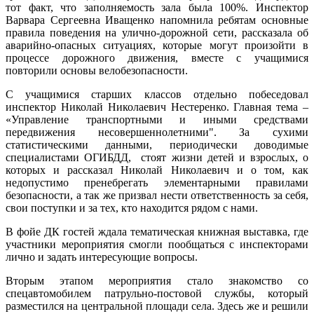
тот факт, что заполняемость зала была 100%. Инспектор
Варвара Сергеевна Иващенко напомнила ребятам основные
правила поведения на улично-дорожной сети, рассказала об
аварийно-опасных ситуациях, которые могут произойти в
процессе дорожного движения, вместе с учащимися
повторили основы велобезопасности.
С учащимися старших классов отдельно побеседовал
инспектор Николай Николаевич Нестеренко. Главная тема –
«Управление транспортными и иными средствами
передвижения несовершеннолетними". За сухими
статистическими данными, периодически доводимые
специалистами ОГИБДД, стоят жизни детей и взрослых, о
которых и рассказал Николай Николаевич и о том, как
недопустимо пренебрегать элементарными правилами
безопасности, а так же призвал нести ответственность за себя,
свои поступки и за тех, кто находится рядом с нами.
В фойе ДК гостей ждала тематическая книжная выставка, где
участники мероприятия смогли пообщаться с инспекторами
лично и задать интересующие вопросы.
Вторым этапом мероприятия стало знакомство со
спецавтомобилем патрульно-постовой службы, который
разместился на центральной площади села. Здесь же и решили