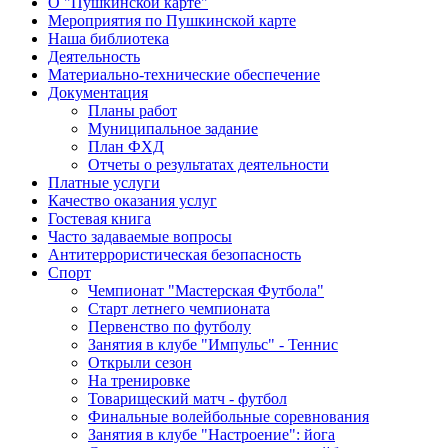
О "Пушкинской карте"
Мероприятия по Пушкинской карте
Наша библиотека
Деятельность
Материально-технические обеспечение
Документация
Планы работ
Муниципальное задание
План ФХД
Отчеты о результатах деятельности
Платные услуги
Качество оказания услуг
Гостевая книга
Часто задаваемые вопросы
Антитеррористическая безопасность
Спорт
Чемпионат "Мастерская Футбола"
Старт летнего чемпионата
Первенство по футболу
Занятия в клубе "Импульс" - Теннис
Открыли сезон
На тренировке
Товарищеский матч - футбол
Финальные волейбольные соревнования
Занятия в клубе "Настроение": йога