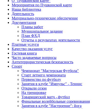
О "Пушкинской карте"
Мероприятия по Пушкинской карте
Наша библиотека
Деятельность
Материально-технические обеспечение
Документация
Планы работ
Муниципальное задание
План ФХД
Отчеты о результатах деятельности
Платные услуги
Качество оказания услуг
Гостевая книга
Часто задаваемые вопросы
Антитеррористическая безопасность
Спорт
Чемпионат "Мастерская Футбола"
Старт летнего чемпионата
Первенство по футболу
Занятия в клубе "Импульс" - Теннис
Открыли сезон
На тренировке
Товарищеский матч - футбол
Финальные волейбольные соревнования
Занятия в клубе "Настроение": йога