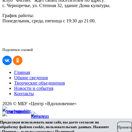
Клуб "Фитнес" ждет своих посетителей по адресу:
с. Черноречье, ул. Степная 32, здание Дома культуры.
График работы:
Понедельник, среда, пятница с 19:30 до 21:00.
Поделиться ссылкой
Главная
Общие сведения
Творческие объединения
Новости и события
Контакты
2026 © МБУ «Центр «Вдохновение»
Карта сайта
Продолжая использовать наш сайт, вы даете согласие на
Разработка сайта
обработку файлов cookie, пользовательских данных. Нажмите
Принять
«Принять», если вы согласны с
Политикой
.